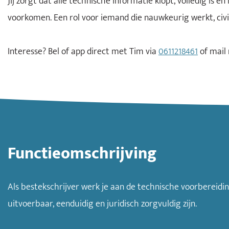
Jij zorgt dat alle technische informatie klopt, volledig i
voorkomen. Een rol voor iemand die nauwkeurig werkt, civi
Interesse? Bel of app direct met Tim via
0611218461
of mail
Functieomschrijving
Als bestekschrijver werk je aan de technische voorbereid
uitvoerbaar, eenduidig en juridisch zorgvuldig zijn.