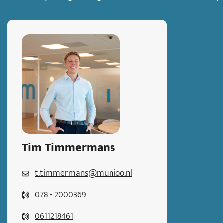
Tim Timmermans
t.timmermans@munioo.nl
078 - 2000369
0611218461