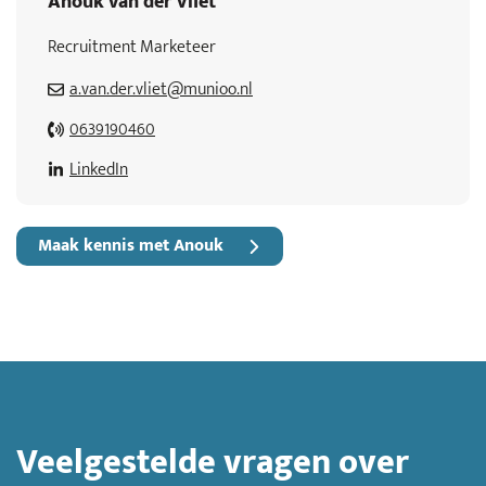
Anouk van der Vliet
Recruitment Marketeer
a.van.der.vliet@munioo.nl
0639190460
LinkedIn
Maak kennis met Anouk
Veelgestelde vragen over