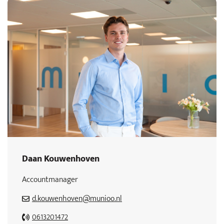
Daan Kouwenhoven
Accountmanager
d.kouwenhoven@munioo.nl
0613201472