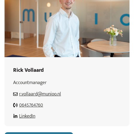
Rick Vollaard
Accountmanager
r.vollaard@munioo.nl
0645764760
LinkedIn