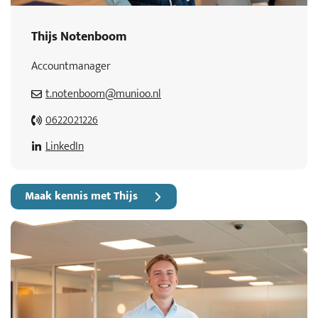
Thijs Notenboom
Accountmanager
t.notenboom@munioo.nl
0622021226
LinkedIn
Maak kennis met Thijs