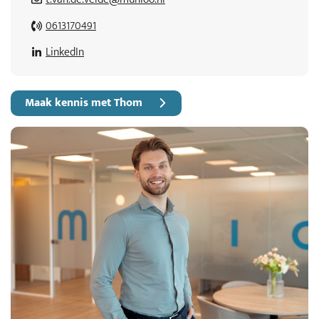
0613170491
LinkedIn
Maak kennis met Thom