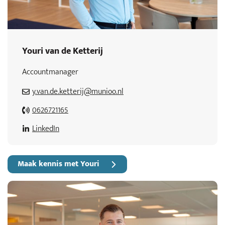
Youri van de Ketterij
Accountmanager
y.van.de.ketterij@munioo.nl
0626721165
LinkedIn
Maak kennis met Youri