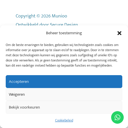
Copyright © 2026 Munioo
Ontwikkeld door
Secure Design
Beheer toestemming
Om de beste ervaringen te bieden, gebruiken wij technologieën zoals cookies om
informatie over je apparaat op te slaan en/of te raadplegen. Door in te stemmen
met deze technologieën kunnen wij gegevens zoals surfgedrag of unieke ID's op
deze site verwerken. Als je geen toestemming geeft of uw toestemming intrekt,
MENU
kan dit een nadelige invloed hebben op bepaalde functies en mogelijkheden.
Voor Professionals
Accepteren
Voor Opdrachtgevers
Weigeren
Vacatures
Inzichten
Bekijk voorkeuren
Over Munioo
Cookiebeleid