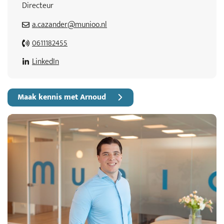
Directeur
a.cazander@munioo.nl
0611182455
LinkedIn
Maak kennis met Arnoud