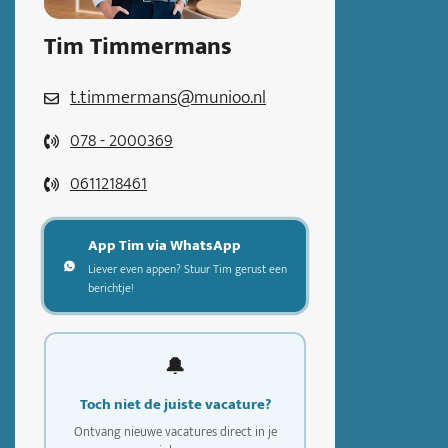
Tim Timmermans
t.timmermans@munioo.nl
078 - 2000369
0611218461
App Tim via WhatsApp
Liever even appen? Stuur Tim gerust een
berichtje!
🔔
Toch niet de juiste vacature?
Ontvang nieuwe vacatures direct in je