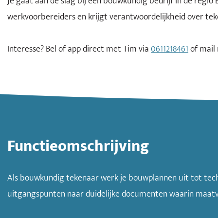
Je gaat aan de slag bij een bouwkundig bedrijf in de regio
werkvoorbereiders en krijgt verantwoordelijkheid over teke
Interesse? Bel of app direct met Tim via
0611218461
of mail
Functieomschrijving
Als bouwkundig tekenaar werk je bouwplannen uit tot tech
uitgangspunten naar duidelijke documenten waarin maatvo