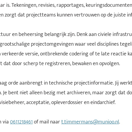
r is. Tekeningen, revisies, rapportages, keuringsdocumenten,
n zorgt dat projectteams kunnen vertrouwen op de juiste in
tuur en beheersing belangrijk zijn. Denk aan civiele infrast
grootschalige projectomgevingen waar veel disciplines tegel
 verkeerde versie, ontbrekende codering of te late reactie k
omt dat door scherp te registreren, bewaken en opvolgen.
raag orde aanbrengt in technische projectinformatie. Jij wer
jn. Je bent niet alleen bezig met archiveren, maar zorgt dat
visiebeheer, acceptatie, opleverdossier en eindarchief.
m via
0611218461
of mail naar
t.timmermans@munioo.nl
.