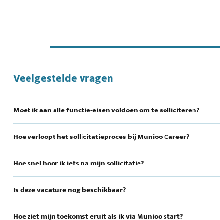
Veelgestelde vragen
Moet ik aan alle functie-eisen voldoen om te solliciteren?
Hoe verloopt het sollicitatieproces bij Munioo Career?
Hoe snel hoor ik iets na mijn sollicitatie?
Is deze vacature nog beschikbaar?
Hoe ziet mijn toekomst eruit als ik via Munioo start?