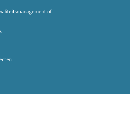
 kwaliteitsmanagement of
.
ecten.