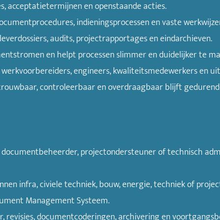
es, acceptatietermijnen en openstaande acties.
documentprocedures, indieningsprocessen en vaste werkwijze
everdossiers, audits, projectrapportages en eindarchieven.
umentstromen en helpt processen slimmer en duidelijker te ma
, werkvoorbereiders, engineers, kwaliteitsmedewerkers en u
etrouwbaar, controleerbaar en overdraagbaar blijft gedurende
r, documentbeheerder, projectondersteuner of technisch ad
en infra, civiele techniek, bouw, energie, techniek of proj
ocument Management Systeem.
r, revisies, documentcoderingen, archivering en voortgangs