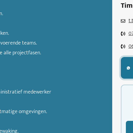
Tim
n.
t
ken.
0
itvoerende teams.
0
 alle projectfasen.
ministratief medewerker
ectmatige omgevingen.
bewaking.