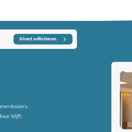
Direct solliciteren
everdossiers.
ar blijft.