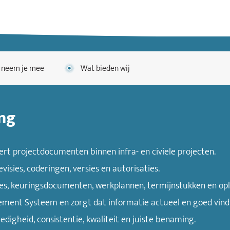
 neem je mee
Wat bieden wij
ng
eert projectdocumenten binnen infra- en civiele projecten.
isies, coderingen, versies en autorisaties.
es, keuringsdocumenten, werkplannen, termijnstukken en opl
ment Systeem en zorgt dat informatie actueel en goed vindba
edigheid, consistentie, kwaliteit en juiste benaming.