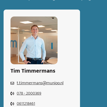
Tim Timmermans
t.timmermans@munioo.nl
078 - 2000369
0611218461