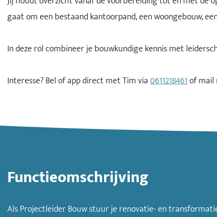
Jij houdt overzicht vanaf de voorbereiding tot en met de 
gaat om een bestaand kantoorpand, een woongebouw, een maa
In deze rol combineer je bouwkundige kennis met leidersch
Interesse? Bel of app direct met Tim via
0611218461
of mail
Functieomschrijving
Als Projectleider Bouw stuur je renovatie- en transformat