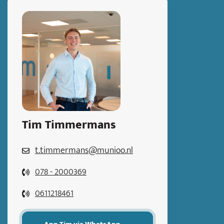
Tim Timmermans
t.timmermans@munioo.nl
078 - 2000369
0611218461