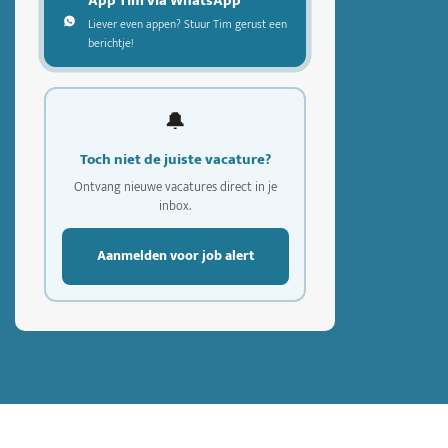
App Tim via WhatsApp
Liever even appen? Stuur Tim gerust een
berichtje!
🔔
Toch niet de juiste vacature?
Ontvang nieuwe vacatures direct in je
inbox.
Aanmelden voor job alert