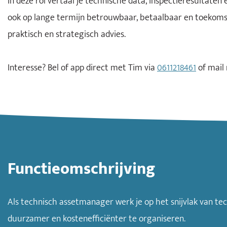
In deze rol vertaal je technische data, inspectieresultate
ook op lange termijn betrouwbaar, betaalbaar en toekomst
praktisch en strategisch advies.
Interesse? Bel of app direct met Tim via
0611218461
of mail
Functieomschrijving
Als technisch assetmanager werk je op het snijvlak van tec
duurzamer en kostenefficiënter te organiseren.