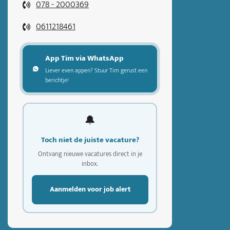
078 - 2000369
0611218461
App Tim via WhatsApp
Liever even appen? Stuur Tim gerust een
berichtje!
🔔
Toch niet de juiste vacature?
Ontvang nieuwe vacatures direct in je
inbox.
Aanmelden voor job alert