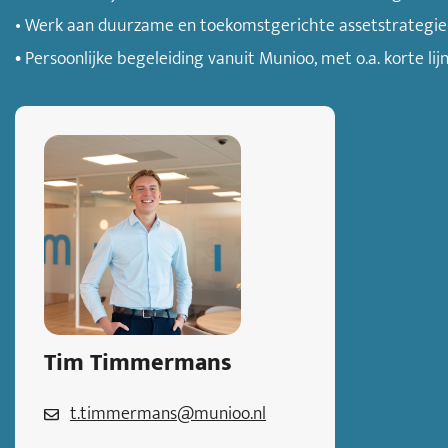
• Werk aan duurzame en toekomstgerichte assetstrategie
•
Persoonlijke begeleiding vanuit Munioo, met o.a. korte lij
Tim Timmermans
t.timmermans@munioo.nl