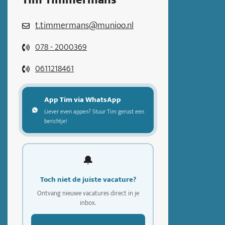
Tim Timmermans
t.timmermans@munioo.nl
078 - 2000369
0611218461
App Tim via WhatsApp
Liever even appen? Stuur Tim gerust een
berichtje!
🔔
Toch niet de juiste vacature?
Ontvang nieuwe vacatures direct in je
inbox.