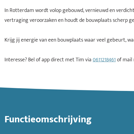
In Rotterdam wordt volop gebouwd, vernieuwd en verdicht. J
vertraging veroorzaken en houdt de bouwplaats scherp georg
Krijg jij energie van een bouwplaats waar veel gebeurt, wa
Interesse? Bel of app direct met Tim via
0611218461
of mail
Functieomschrijving