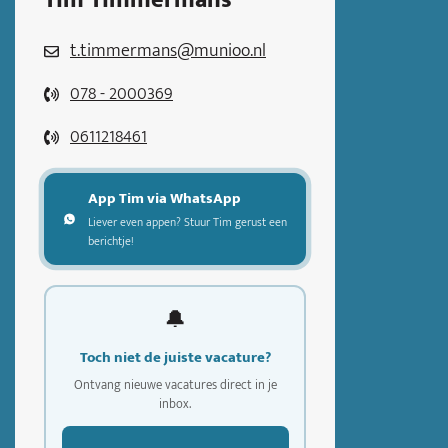
Tim Timmermans
t.timmermans@munioo.nl
078 - 2000369
0611218461
App Tim via WhatsApp
Liever even appen? Stuur Tim gerust een
berichtje!
🔔
Toch niet de juiste vacature?
Ontvang nieuwe vacatures direct in je
inbox.