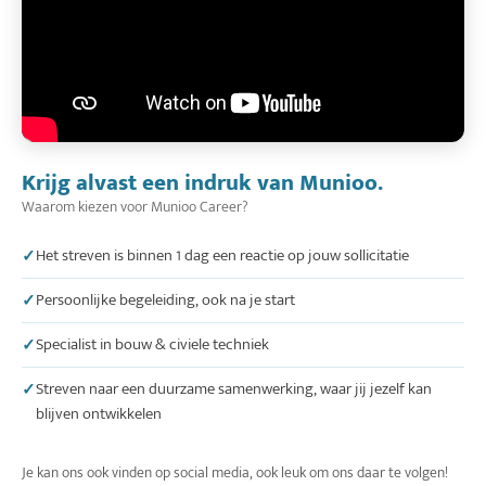
Krijg alvast een indruk van Munioo.
Waarom kiezen voor Munioo Career?
Het streven is binnen 1 dag een reactie op jouw sollicitatie
Persoonlijke begeleiding, ook na je start
Specialist in bouw & civiele techniek
Streven naar een duurzame samenwerking, waar jij jezelf kan
blijven ontwikkelen
Je kan ons ook vinden op social media, ook leuk om ons daar te volgen!