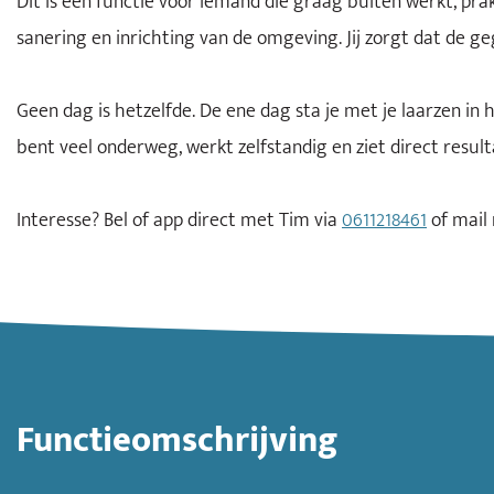
Dit is een functie voor iemand die graag buiten werkt, p
sanering en inrichting van de omgeving. Jij zorgt dat de 
Geen dag is hetzelfde. De ene dag sta je met je laarzen in
bent veel onderweg, werkt zelfstandig en ziet direct result
Interesse? Bel of app direct met Tim via
0611218461
of mail
Functieomschrijving