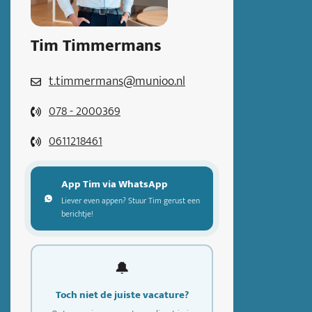
Tim Timmermans
t.timmermans@munioo.nl
078 - 2000369
0611218461
App Tim via WhatsApp
Liever even appen? Stuur Tim gerust een
berichtje!
🔔
Toch niet de juiste vacature?