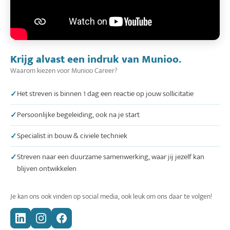
Krijg alvast een indruk van Munioo.
Waarom kiezen voor Munioo Career?
Het streven is binnen 1 dag een reactie op jouw sollicitatie
Persoonlijke begeleiding, ook na je start
Specialist in bouw & civiele techniek
Streven naar een duurzame samenwerking, waar jij jezelf kan
blijven ontwikkelen
Je kan ons ook vinden op social media, ook leuk om ons daar te volgen!