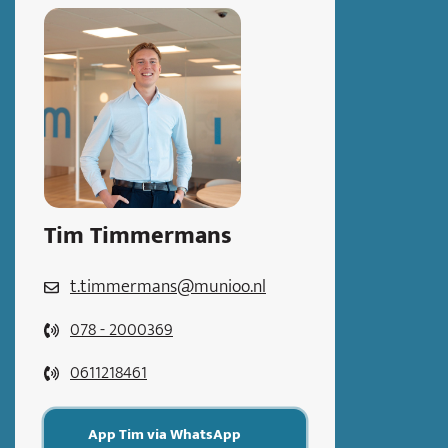
Tim Timmermans
t.timmermans@munioo.nl
078 - 2000369
0611218461
App Tim via WhatsApp