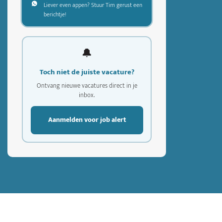
Liever even appen? Stuur Tim gerust een
berichtje!
🔔
Toch niet de juiste vacature?
Ontvang nieuwe vacatures direct in je
inbox.
Aanmelden voor job alert