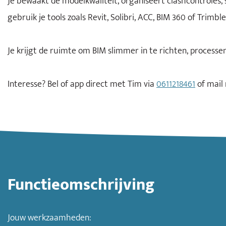
Je bewaakt de modelkwaliteit, organiseert clashcontroles,
gebruik je tools zoals Revit, Solibri, ACC, BIM 360 of Tr
Je krijgt de ruimte om BIM slimmer in te richten, proces
Interesse? Bel of app direct met Tim via
0611218461
of mail
Functieomschrijving
Jouw werkzaamheden: