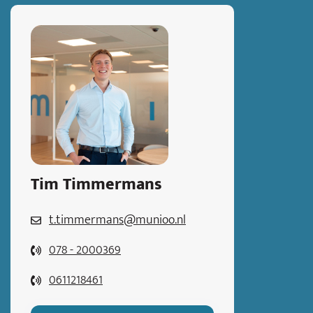
Tim Timmermans
t.timmermans@munioo.nl
078 - 2000369
0611218461