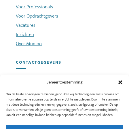
Voor Professionals
Voor Opdrachtgevers
Vacatures
Inzichten
Over Munioo
CONTACTGEGEVENS
Adres:
Augustapolder 68, 2992 SR Barendrecht
Beheer toestemming
E-mailadres:
info@munioo.nl
Om de beste ervaringen te bieden, gebruiken wij technologieën zoals cookies om
Telefoonnummer:
078 2000 396
informatie over je apparaat op te slaan en/of te raadplegen. Door in te stemmen
met deze technologieën kunnen wij gegevens zoals surfgedrag of unieke ID's op
Privacyverklaring
deze site verwerken. Als je geen toestemming geeft of uw toestemming intrekt,
kan dit een nadelige invloed hebben op bepaalde functies en mogelijkheden.
Cookiebeleid